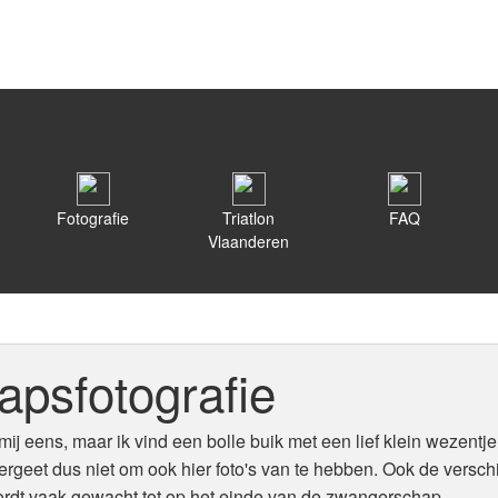
Fotografie
Triatlon
FAQ
Vlaanderen
psfotografie
j eens, maar ik vind een bolle buik met een lief klein wezentje
. Vergeet dus niet om ook hier foto's van te hebben. Ook de versc
wordt vaak gewacht tot op het einde van de zwangerschap.